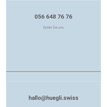
056 648 76 76
Sa 08:00 -13:00
Rufen Sie uns
Mo-Fr 07:00 -12:00 und 13:15 -18:00
hallo@huegli.swiss