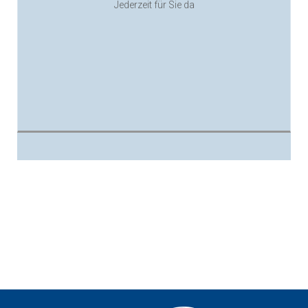
www.huegli.swiss
Jederzeit für Sie da
Schreiben Sie uns hallo@huegli.swiss