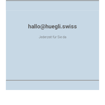
hallo@huegli.swiss
www.huegli.swiss
Jederzeit für Sie da
Schreiben Sie uns hallo@huegli.swiss