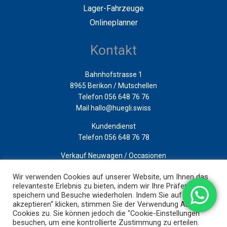
Lager-Fahrzeuge
Onlineplanner
Kontakt
Bahnhofstrasse 1
8965 Berikon / Mutschellen
Telefon 056 648 76 76
Mail
hallo@huegli.swiss
Kundendienst
Telefon 056 648 76 78
Verkauf Neuwagen / Occasionen
Telefon 056 648 76 72
Wir verwenden Cookies auf unserer Website, um Ihnen das
relevanteste Erlebnis zu bieten, indem wir Ihre Präferenzen
speichern und Besuche wiederholen. Indem Sie auf „Alle
akzeptieren“ klicken, stimmen Sie der Verwendung ALLER
Copyright © 2025. Alle Rechte vorbehalten Hügli Bahnhofgarage AG.
Cookies zu. Sie können jedoch die "Cookie-Einstellungen"
Full Service Agency
besuchen, um eine kontrollierte Zustimmung zu erteilen.