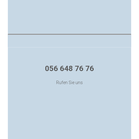
056 648 76 76
Sa 08:00 -13:00
Rufen Sie uns
Mo-Fr 07:00 -12:00 und 13:15 -18:00