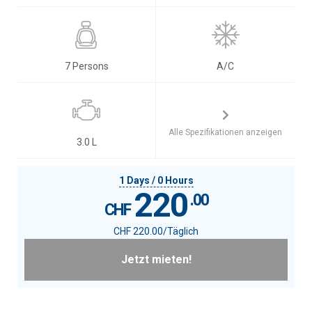
7 Persons
A/C
Alle Spezifikationen anzeigen
3.0 L
1 Days / 0 Hours
220
.00
CHF
CHF
220
.00
/Täglich
Jetzt mieten!